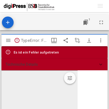
Toggl
navig
1
Mirador
TypeError: Failed to fetch
Viewer
Es ist ein Fehler aufgetreten
Technische Details