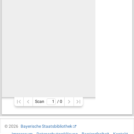
Scan
/ 
0
©
2026
Bayerische Staatsbibliothek
Impressum
Datenschutzerklärung
Barrierefreiheit
Kontakt