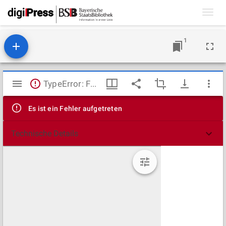
Toggl
navig
1
Mirador
TypeError: Failed to fetch
Viewer
Es ist ein Fehler aufgetreten
Technische Details