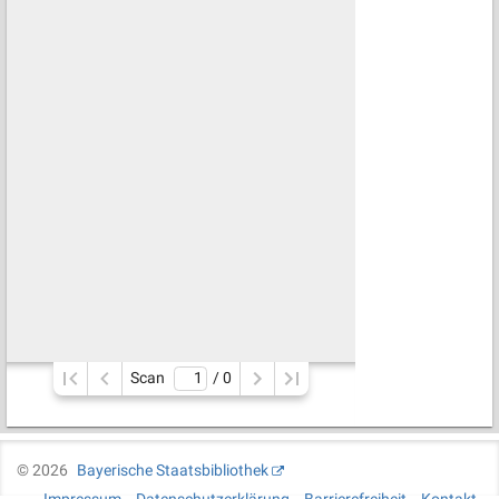
Scan
/ 
0
©
2026
Bayerische Staatsbibliothek
Impressum
Datenschutzerklärung
Barrierefreiheit
Kontakt