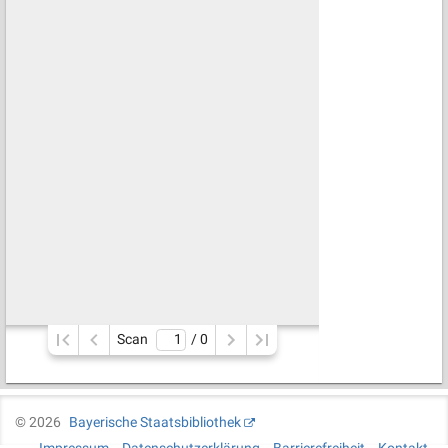
Scan
/ 
0
©
2026
Bayerische Staatsbibliothek
Impressum
Datenschutzerklärung
Barrierefreiheit
Kontakt