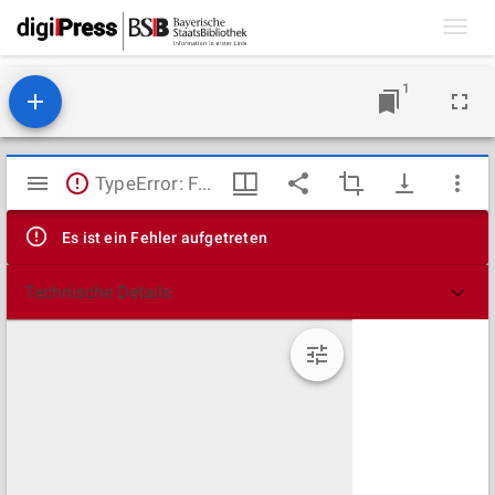
Toggl
navig
1
Mirador
TypeError: Failed to fetch
Viewer
Es ist ein Fehler aufgetreten
Technische Details