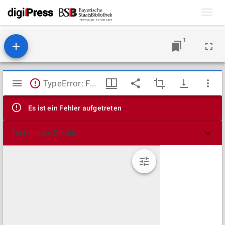
Toggl
navig
1
Mirador
TypeError: Failed to fetch
Viewer
Es ist ein Fehler aufgetreten
Technische Details