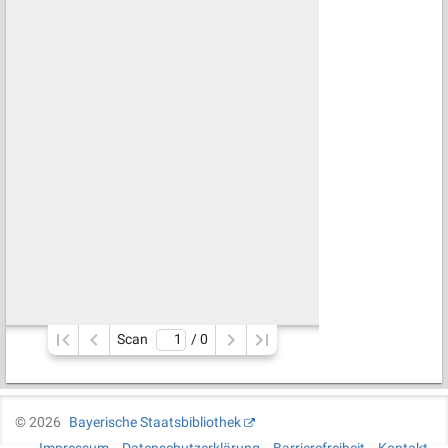
Scan
/ 
0
©
2026
Bayerische Staatsbibliothek
Impressum
Datenschutzerklärung
Barrierefreiheit
Kontakt