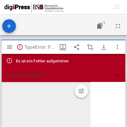
Toggl
navig
1
Mirador
TypeError: Failed to fetch
Viewer
Es ist ein Fehler aufgetreten
Technische Details