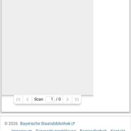
Scan
/ 
0
©
2026
Bayerische Staatsbibliothek
Impressum
Datenschutzerklärung
Barrierefreiheit
Kontakt