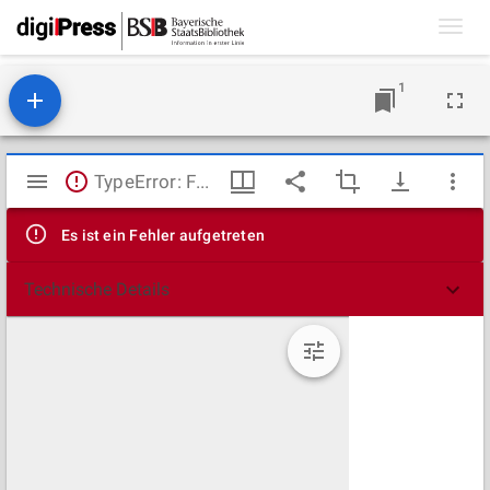
Toggl
navig
1
Mirador
TypeError: Failed to fetch
Viewer
Es ist ein Fehler aufgetreten
Technische Details