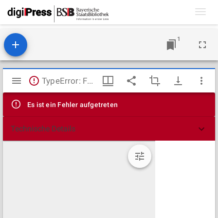
Toggl
navig
1
Mirador
TypeError: Failed to fetch
Viewer
Es ist ein Fehler aufgetreten
Technische Details