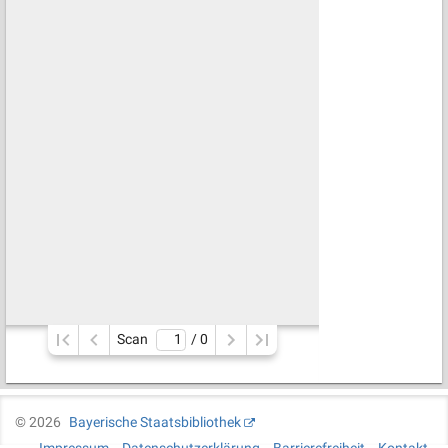
Scan
/ 
0
©
2026
Bayerische Staatsbibliothek
Impressum
Datenschutzerklärung
Barrierefreiheit
Kontakt