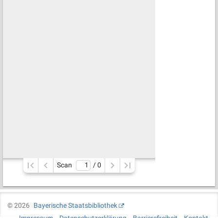
Scan
/ 
0
©
2026
Bayerische Staatsbibliothek
Impressum
Datenschutzerklärung
Barrierefreiheit
Kontakt