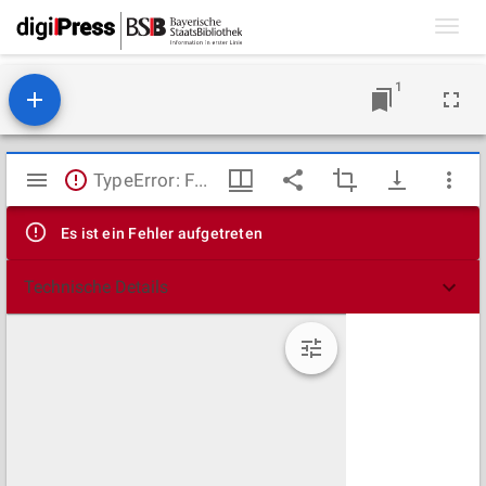
Toggl
navig
1
Mirador
TypeError: Failed to fetch
Viewer
Es ist ein Fehler aufgetreten
Technische Details