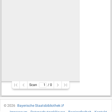
Scan
/ 
0
©
2026
Bayerische Staatsbibliothek
Impressum
Datenschutzerklärung
Barrierefreiheit
Kontakt