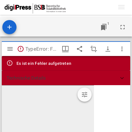
Toggl
navig
1
Mirador
TypeError: Failed to fetch
Viewer
Es ist ein Fehler aufgetreten
Technische Details