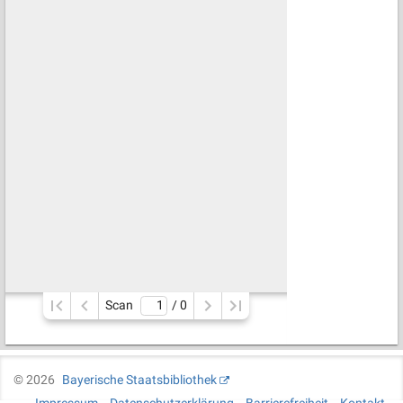
Scan
/ 
0
©
2026
Bayerische Staatsbibliothek
Impressum
Datenschutzerklärung
Barrierefreiheit
Kontakt