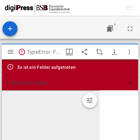
Toggl
navig
1
Mirador
TypeError: Failed to fetch
Viewer
Es ist ein Fehler aufgetreten
Technische Details