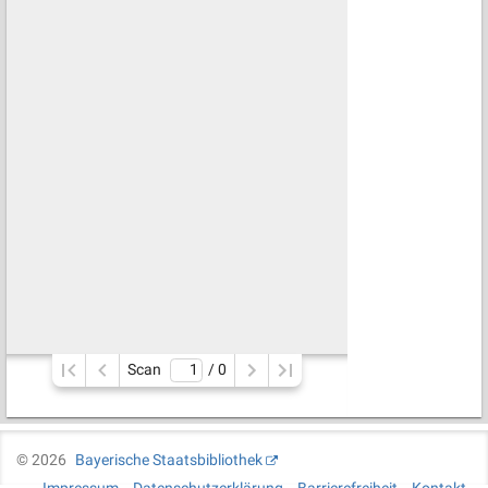
Scan
/ 
0
©
2026
Bayerische Staatsbibliothek
Impressum
Datenschutzerklärung
Barrierefreiheit
Kontakt