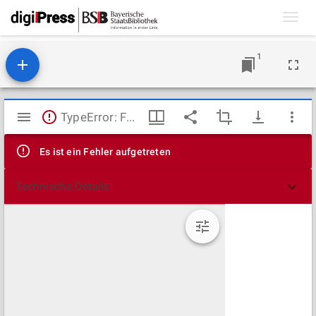
Toggl
navig
1
Mirador
TypeError: Failed to fetch
Viewer
Es ist ein Fehler aufgetreten
Technische Details