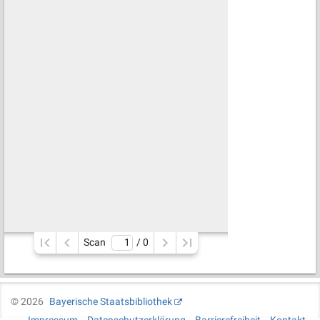
Scan
/ 
0
©
2026
Bayerische Staatsbibliothek
Impressum
Datenschutzerklärung
Barrierefreiheit
Kontakt