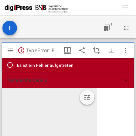
Toggl
navig
1
Mirador
TypeError: Failed to fetch
Viewer
Es ist ein Fehler aufgetreten
Technische Details