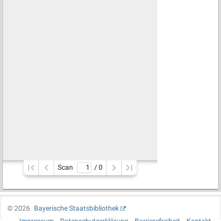
Scan
/ 
0
©
2026
Bayerische Staatsbibliothek
Impressum
Datenschutzerklärung
Barrierefreiheit
Kontakt