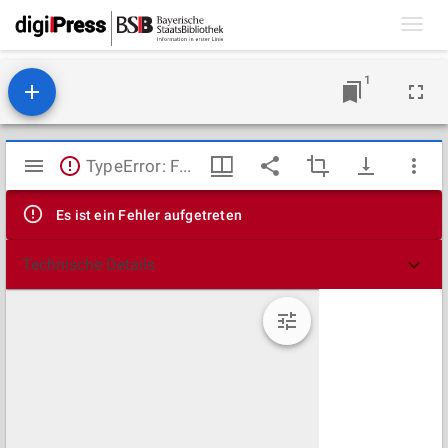
Toggl
navig
1
Mirador
TypeError: Failed to fetch
Viewer
Es ist ein Fehler aufgetreten
Technische Details