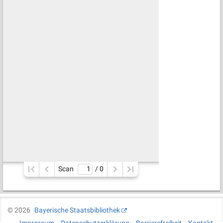
Scan
/ 
0
©
2026
Bayerische Staatsbibliothek
Impressum
Datenschutzerklärung
Barrierefreiheit
Kontakt