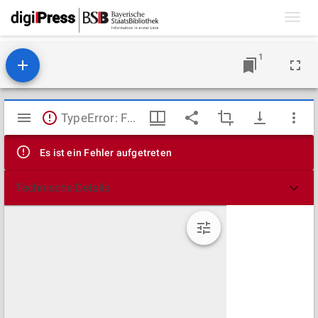
Toggl
navig
1
Mirador
TypeError: Failed to fetch
Viewer
Es ist ein Fehler aufgetreten
Technische Details