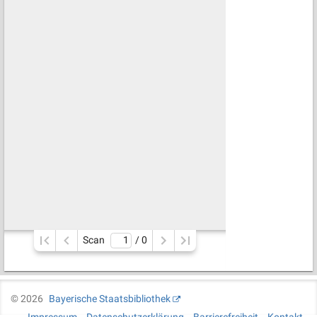
Scan
/ 
0
©
2026
Bayerische Staatsbibliothek
Impressum
Datenschutzerklärung
Barrierefreiheit
Kontakt