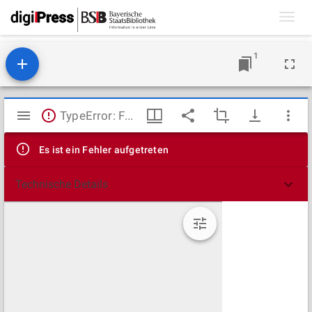
Toggl
navig
1
Mirador
TypeError: Failed to fetch
Viewer
Es ist ein Fehler aufgetreten
Technische Details