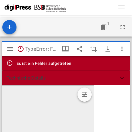
Toggl
navig
1
Mirador
TypeError: Failed to fetch
Viewer
Es ist ein Fehler aufgetreten
Technische Details