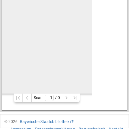
Scan
/ 
0
©
2026
Bayerische Staatsbibliothek
Impressum
Datenschutzerklärung
Barrierefreiheit
Kontakt