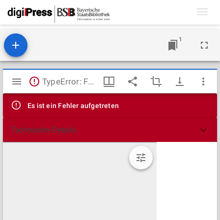
Toggl
navig
1
Mirador
TypeError: Failed to fetch
Viewer
Es ist ein Fehler aufgetreten
Technische Details