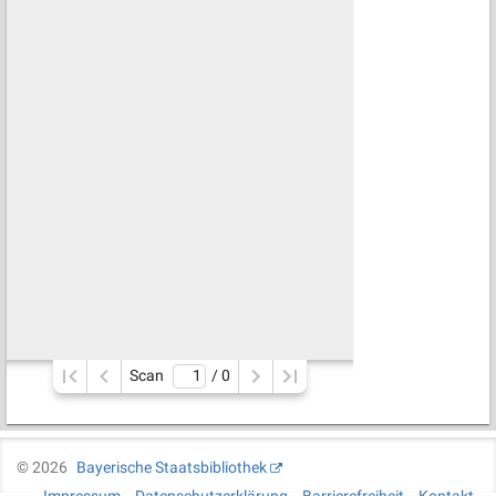
Scan
/ 
0
©
2026
Bayerische Staatsbibliothek
Impressum
Datenschutzerklärung
Barrierefreiheit
Kontakt