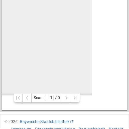
Scan
/ 
0
©
2026
Bayerische Staatsbibliothek
Impressum
Datenschutzerklärung
Barrierefreiheit
Kontakt