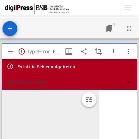
Toggl
navig
1
Mirador
TypeError: Failed to fetch
Viewer
Es ist ein Fehler aufgetreten
Technische Details