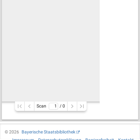
Scan
/ 
0
©
2026
Bayerische Staatsbibliothek
Impressum
Datenschutzerklärung
Barrierefreiheit
Kontakt