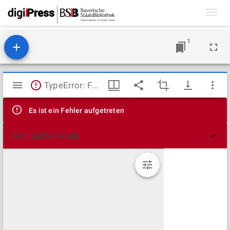
Toggl
navig
1
Mirador
TypeError: Failed to fetch
Viewer
Es ist ein Fehler aufgetreten
Technische Details