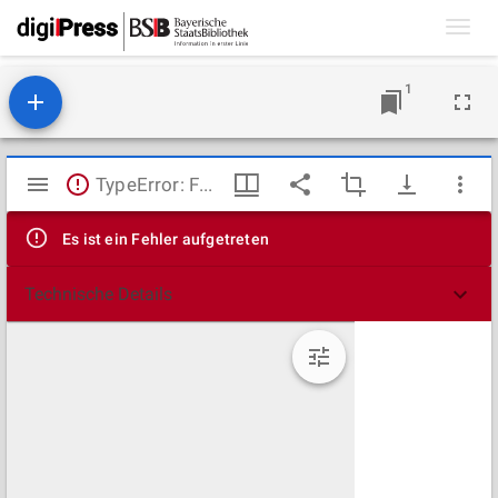
Toggl
navig
1
Mirador
TypeError: Failed to fetch
Viewer
Es ist ein Fehler aufgetreten
Technische Details