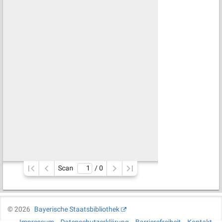
Scan
/ 
0
©
2026
Bayerische Staatsbibliothek
Impressum
Datenschutzerklärung
Barrierefreiheit
Kontakt