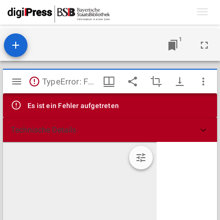
Toggl
navig
1
Mirador
TypeError: Failed to fetch
Viewer
Es ist ein Fehler aufgetreten
Technische Details