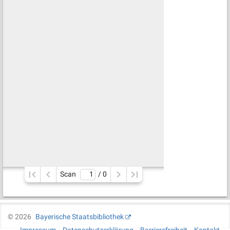
Scan
/ 
0
©
2026
Bayerische Staatsbibliothek
Impressum
Datenschutzerklärung
Barrierefreiheit
Kontakt