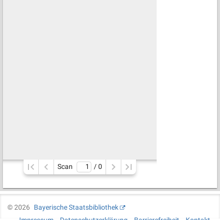
Scan
/ 
0
©
2026
Bayerische Staatsbibliothek
Impressum
Datenschutzerklärung
Barrierefreiheit
Kontakt