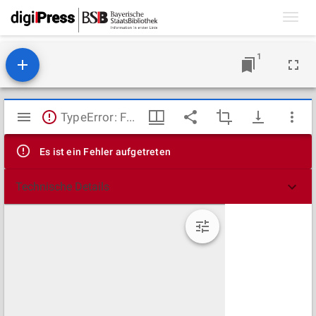
Toggl
navig
1
Mirador
TypeError: Failed to fetch
Viewer
Es ist ein Fehler aufgetreten
Technische Details