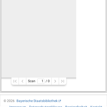
Scan
/ 
0
©
2026
Bayerische Staatsbibliothek
Impressum
Datenschutzerklärung
Barrierefreiheit
Kontakt