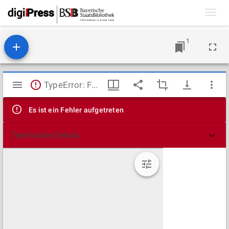
Toggl
navig
1
Mirador
TypeError: Failed to fetch
Viewer
Es ist ein Fehler aufgetreten
Technische Details