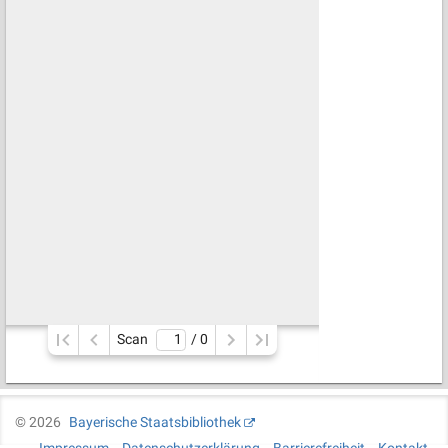
Scan
/ 
0
©
2026
Bayerische Staatsbibliothek
Impressum
Datenschutzerklärung
Barrierefreiheit
Kontakt