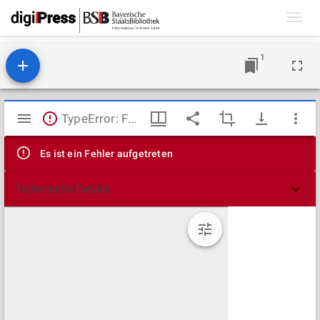
Toggl
navig
1
Mirador
TypeError: Failed to fetch
Viewer
Es ist ein Fehler aufgetreten
Technische Details