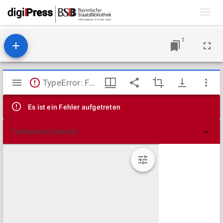
Toggl
navig
1
Mirador
TypeError: Failed to fetch
Viewer
Es ist ein Fehler aufgetreten
Technische Details