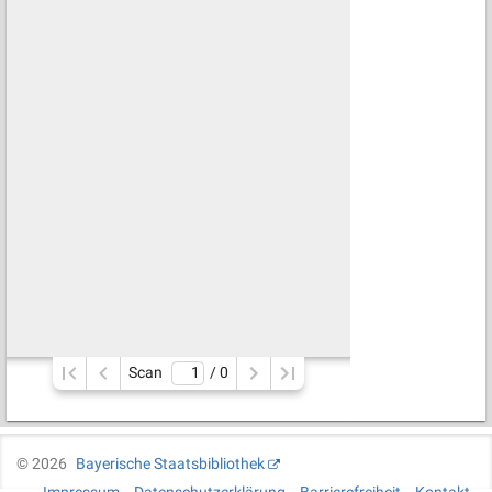
Scan
/ 
0
©
2026
Bayerische Staatsbibliothek
Impressum
Datenschutzerklärung
Barrierefreiheit
Kontakt