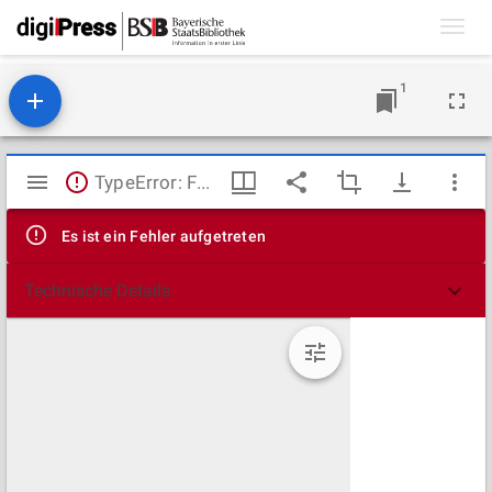
Toggl
navig
1
Mirador
TypeError: Failed to fetch
Viewer
Es ist ein Fehler aufgetreten
Technische Details