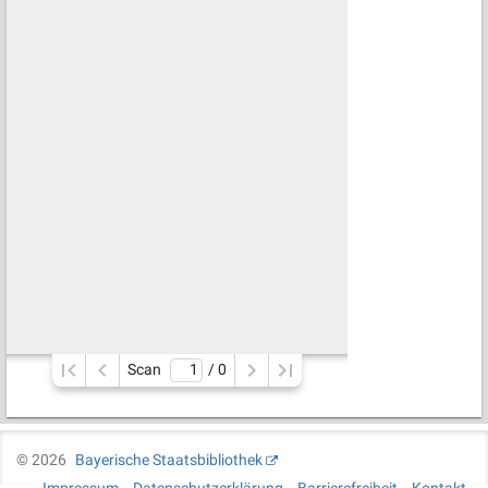
Scan
/ 
0
©
2026
Bayerische Staatsbibliothek
Impressum
Datenschutzerklärung
Barrierefreiheit
Kontakt