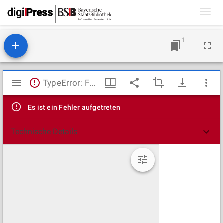
Toggl
navig
1
Mirador
TypeError: Failed to fetch
Viewer
Es ist ein Fehler aufgetreten
Technische Details