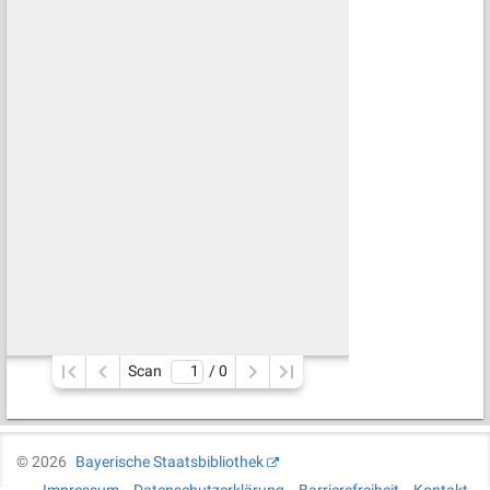
Scan
/ 
0
©
2026
Bayerische Staatsbibliothek
Impressum
Datenschutzerklärung
Barrierefreiheit
Kontakt