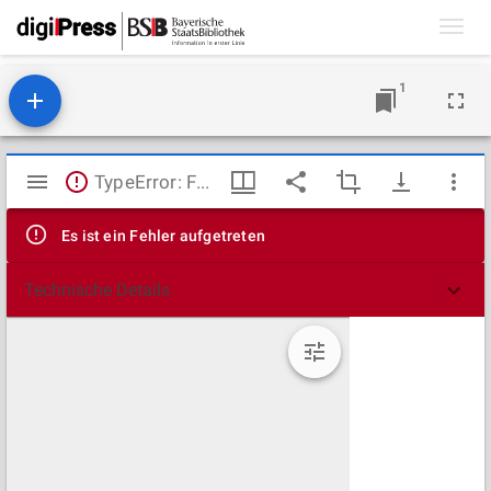
Toggl
navig
1
Mirador
TypeError: Failed to fetch
Viewer
Es ist ein Fehler aufgetreten
Technische Details