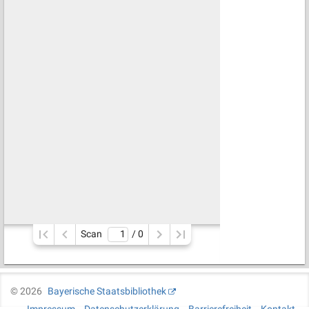
Scan
/ 
0
©
2026
Bayerische Staatsbibliothek
Impressum
Datenschutzerklärung
Barrierefreiheit
Kontakt