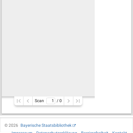
Scan
/ 
0
©
2026
Bayerische Staatsbibliothek
Impressum
Datenschutzerklärung
Barrierefreiheit
Kontakt