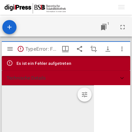
Toggl
navig
1
Mirador
TypeError: Failed to fetch
Viewer
Es ist ein Fehler aufgetreten
Technische Details