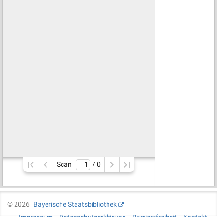
Scan
/ 
0
©
2026
Bayerische Staatsbibliothek
Impressum
Datenschutzerklärung
Barrierefreiheit
Kontakt