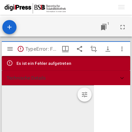
Toggl
navig
1
Mirador
TypeError: Failed to fetch
Viewer
Es ist ein Fehler aufgetreten
Technische Details