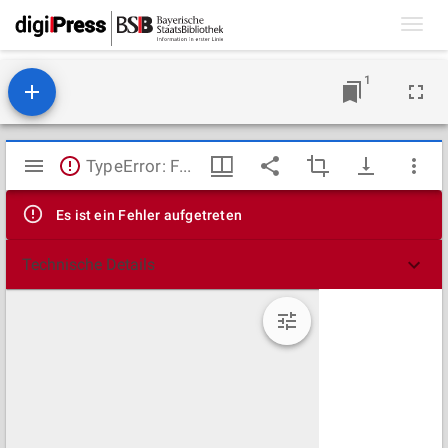
Toggl
navig
1
Mirador
TypeError: Failed to fetch
Viewer
Es ist ein Fehler aufgetreten
Technische Details