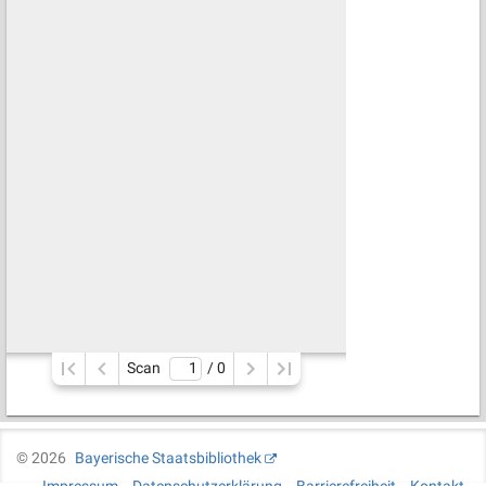
Scan
/ 
0
©
2026
Bayerische Staatsbibliothek
Impressum
Datenschutzerklärung
Barrierefreiheit
Kontakt