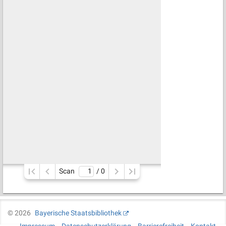
Scan
/ 
0
©
2026
Bayerische Staatsbibliothek
Impressum
Datenschutzerklärung
Barrierefreiheit
Kontakt