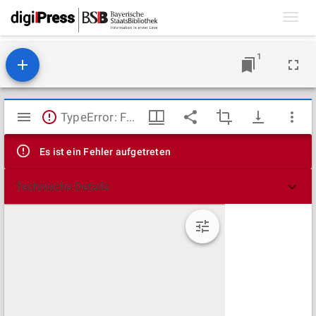
Toggl
navig
1
Mirador
TypeError: Failed to fetch
Viewer
Es ist ein Fehler aufgetreten
Technische Details