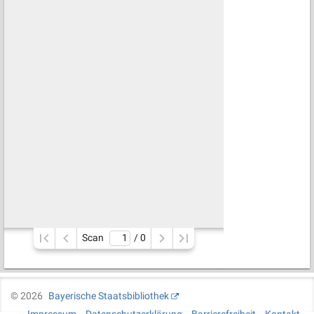
Scan
/ 
0
©
2026
Bayerische Staatsbibliothek
Impressum
Datenschutzerklärung
Barrierefreiheit
Kontakt