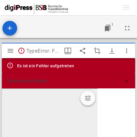
Toggl
navig
1
Mirador
TypeError: Failed to fetch
Viewer
Es ist ein Fehler aufgetreten
Technische Details