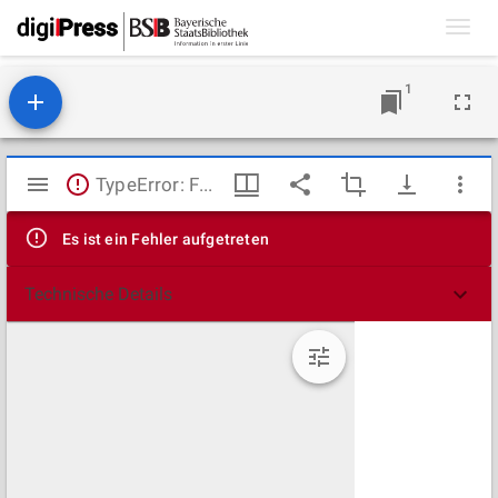
Toggl
navig
1
Mirador
TypeError: Failed to fetch
Viewer
Es ist ein Fehler aufgetreten
Technische Details