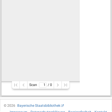
Scan
/ 
0
©
2026
Bayerische Staatsbibliothek
Impressum
Datenschutzerklärung
Barrierefreiheit
Kontakt