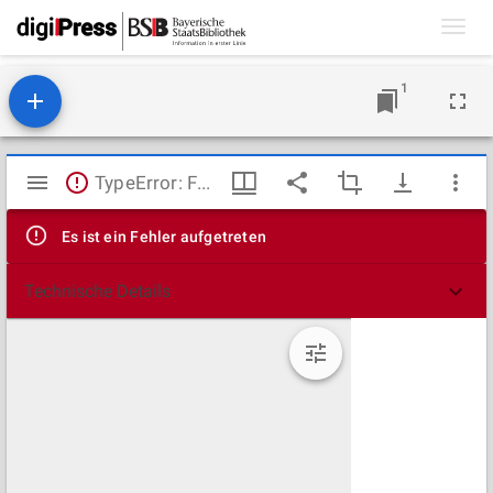
Toggl
navig
1
Mirador
TypeError: Failed to fetch
Viewer
Es ist ein Fehler aufgetreten
Technische Details