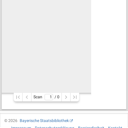
Scan
/ 
0
©
2026
Bayerische Staatsbibliothek
Impressum
Datenschutzerklärung
Barrierefreiheit
Kontakt