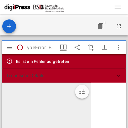
Toggl
navig
1
Mirador
TypeError: Failed to fetch
Viewer
Es ist ein Fehler aufgetreten
Technische Details