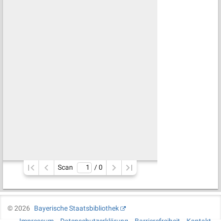
Scan
/ 
0
©
2026
Bayerische Staatsbibliothek
Impressum
Datenschutzerklärung
Barrierefreiheit
Kontakt