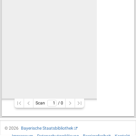
Scan
/ 
0
©
2026
Bayerische Staatsbibliothek
Impressum
Datenschutzerklärung
Barrierefreiheit
Kontakt