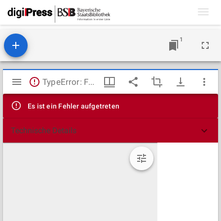
Toggl
navig
1
Mirador
TypeError: Failed to fetch
Viewer
Es ist ein Fehler aufgetreten
Technische Details