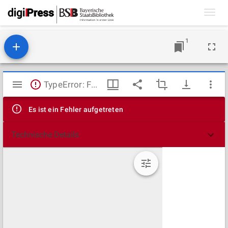
Toggl
navig
1
Mirador
TypeError: Failed to fetch
Viewer
Es ist ein Fehler aufgetreten
Technische Details