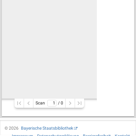
Scan
/ 
0
©
2026
Bayerische Staatsbibliothek
Impressum
Datenschutzerklärung
Barrierefreiheit
Kontakt