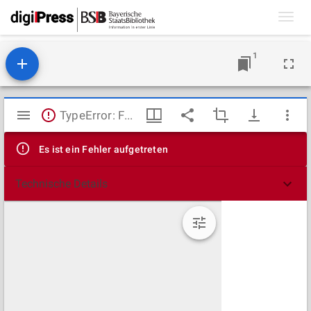
Toggl
navig
1
Mirador
TypeError: Failed to fetch
Viewer
Es ist ein Fehler aufgetreten
Technische Details