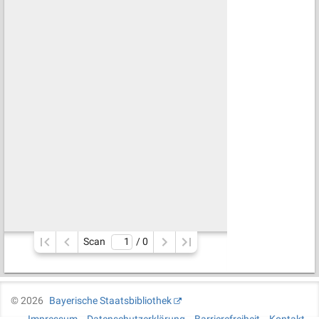
Scan
/ 
0
©
2026
Bayerische Staatsbibliothek
Impressum
Datenschutzerklärung
Barrierefreiheit
Kontakt