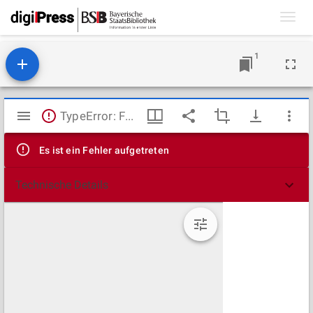
Toggl
navig
1
Mirador
TypeError: Failed to fetch
Viewer
Es ist ein Fehler aufgetreten
Technische Details