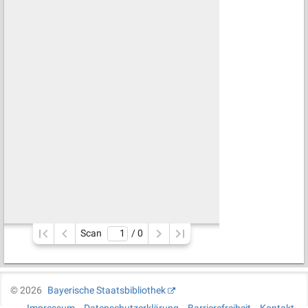
Scan
/ 
0
©
2026
Bayerische Staatsbibliothek
Impressum
Datenschutzerklärung
Barrierefreiheit
Kontakt