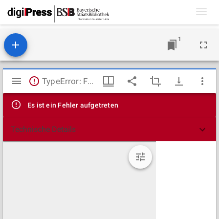
Toggl
navig
1
Mirador
TypeError: Failed to fetch
Viewer
Es ist ein Fehler aufgetreten
Technische Details