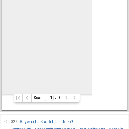
Scan
/ 
0
©
2026
Bayerische Staatsbibliothek
Impressum
Datenschutzerklärung
Barrierefreiheit
Kontakt