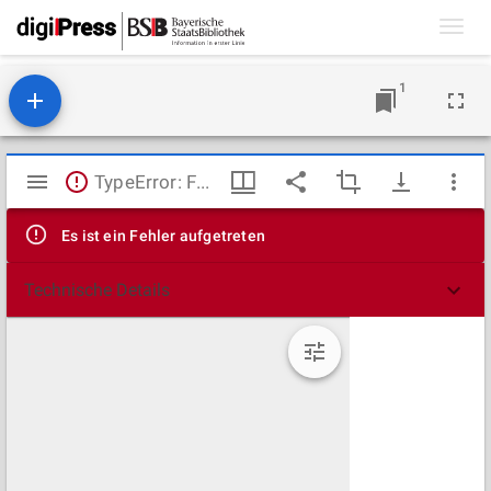
Toggl
navig
1
Mirador
TypeError: Failed to fetch
Viewer
Es ist ein Fehler aufgetreten
Technische Details