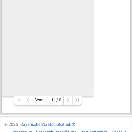
Scan
/ 
0
©
2026
Bayerische Staatsbibliothek
Impressum
Datenschutzerklärung
Barrierefreiheit
Kontakt