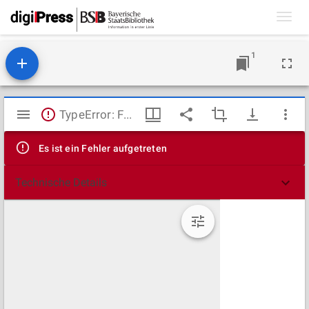
Toggl
navig
1
Mirador
TypeError: Failed to fetch
Viewer
Es ist ein Fehler aufgetreten
Technische Details