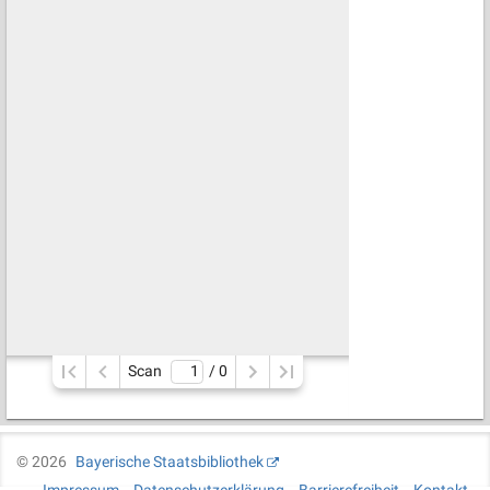
Scan
/ 
0
©
2026
Bayerische Staatsbibliothek
Impressum
Datenschutzerklärung
Barrierefreiheit
Kontakt