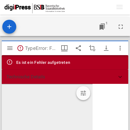
Toggl
navig
1
Mirador
TypeError: Failed to fetch
Viewer
Es ist ein Fehler aufgetreten
Technische Details