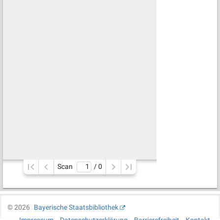
Scan
/ 
0
©
2026
Bayerische Staatsbibliothek
Impressum
Datenschutzerklärung
Barrierefreiheit
Kontakt