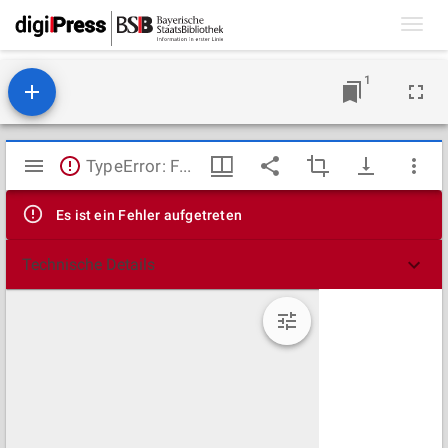
Toggl
navig
1
Mirador
TypeError: Failed to fetch
Viewer
Es ist ein Fehler aufgetreten
Technische Details