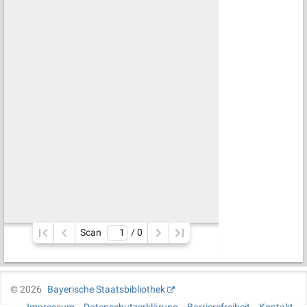
Scan
/ 
0
©
2026
Bayerische Staatsbibliothek
Impressum
Datenschutzerklärung
Barrierefreiheit
Kontakt