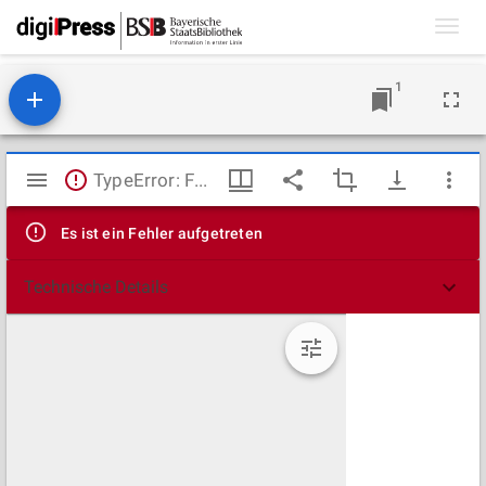
Toggl
navig
1
Mirador
TypeError: Failed to fetch
Viewer
Es ist ein Fehler aufgetreten
Technische Details