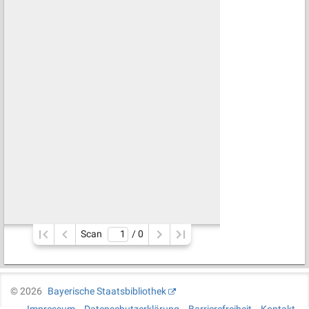
Scan
/ 
0
©
2026
Bayerische Staatsbibliothek
Impressum
Datenschutzerklärung
Barrierefreiheit
Kontakt