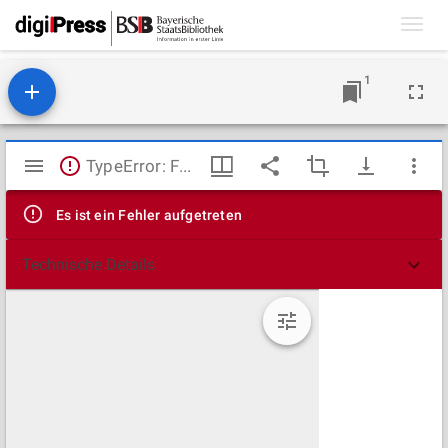
Toggl
navig
1
Mirador
TypeError: Failed to fetch
Viewer
Es ist ein Fehler aufgetreten
Technische Details