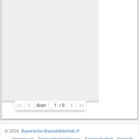
Scan
/ 
0
©
2026
Bayerische Staatsbibliothek
Impressum
Datenschutzerklärung
Barrierefreiheit
Kontakt