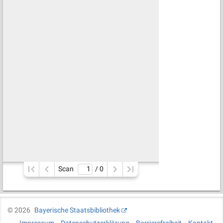
Scan
/ 
0
©
2026
Bayerische Staatsbibliothek
Impressum
Datenschutzerklärung
Barrierefreiheit
Kontakt