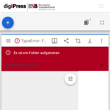
Toggl
navig
1
Mirador
TypeError: Failed to fetch
Viewer
Es ist ein Fehler aufgetreten
Technische Details