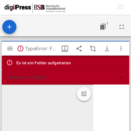
Toggl
navig
1
Mirador
TypeError: Failed to fetch
Viewer
Es ist ein Fehler aufgetreten
Technische Details