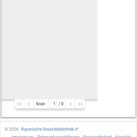
Scan
/ 
0
©
2026
Bayerische Staatsbibliothek
Impressum
Datenschutzerklärung
Barrierefreiheit
Kontakt