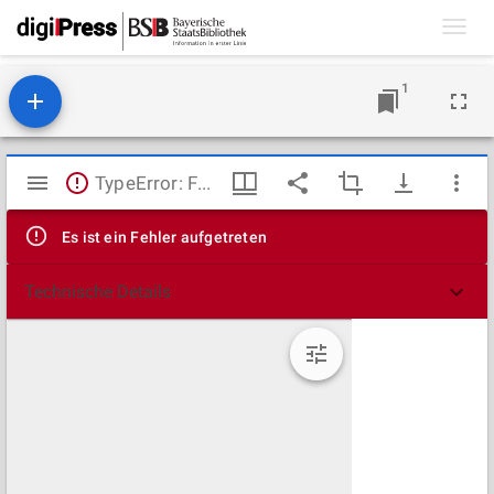
Toggl
navig
1
Mirador
TypeError: Failed to fetch
Viewer
Es ist ein Fehler aufgetreten
Technische Details