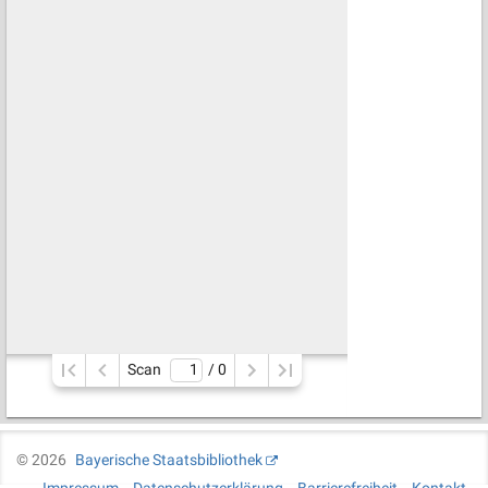
Scan
/ 
0
©
2026
Bayerische Staatsbibliothek
Impressum
Datenschutzerklärung
Barrierefreiheit
Kontakt